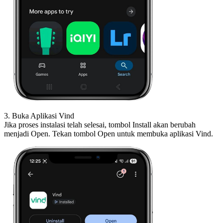
3. Buka Aplikasi Vind
Jika proses instalasi telah selesai, tombol Install akan berubah
menjadi Open. Tekan tombol Open untuk membuka aplikasi Vind.