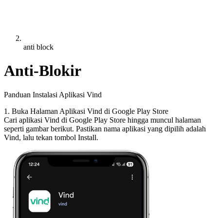
anti block
Anti-Blokir
Panduan Instalasi Aplikasi Vind
1. Buka Halaman Aplikasi Vind di Google Play Store
Cari aplikasi Vind di Google Play Store hingga muncul halaman
seperti gambar berikut. Pastikan nama aplikasi yang dipilih adalah
Vind, lalu tekan tombol Install.