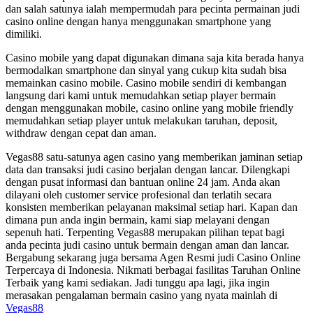
dan salah satunya ialah mempermudah para pecinta permainan judi
casino online dengan hanya menggunakan smartphone yang
dimiliki.
Casino mobile yang dapat digunakan dimana saja kita berada hanya
bermodalkan smartphone dan sinyal yang cukup kita sudah bisa
memainkan casino mobile. Casino mobile sendiri di kembangan
langsung dari kami untuk memudahkan setiap player bermain
dengan menggunakan mobile, casino online yang mobile friendly
memudahkan setiap player untuk melakukan taruhan, deposit,
withdraw dengan cepat dan aman.
Vegas88 satu-satunya agen casino yang memberikan jaminan setiap
data dan transaksi judi casino berjalan dengan lancar. Dilengkapi
dengan pusat informasi dan bantuan online 24 jam. Anda akan
dilayani oleh customer service profesional dan terlatih secara
konsisten memberikan pelayanan maksimal setiap hari. Kapan dan
dimana pun anda ingin bermain, kami siap melayani dengan
sepenuh hati. Terpenting Vegas88 merupakan pilihan tepat bagi
anda pecinta judi casino untuk bermain dengan aman dan lancar.
Bergabung sekarang juga bersama Agen Resmi judi Casino Online
Terpercaya di Indonesia. Nikmati berbagai fasilitas Taruhan Online
Terbaik yang kami sediakan. Jadi tunggu apa lagi, jika ingin
merasakan pengalaman bermain casino yang nyata mainlah di
Vegas88