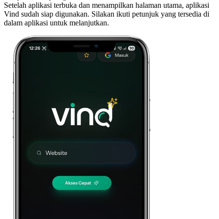
Setelah aplikasi terbuka dan menampilkan halaman utama, aplikasi
Vind sudah siap digunakan. Silakan ikuti petunjuk yang tersedia di
dalam aplikasi untuk melanjutkan.