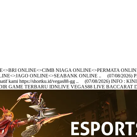
NE<>BRI ONLINE<>CIMB NIAGA ONLINE<>PERMATA ONL
NLINE<>JAGO ONLINE<>SEABANK ONLINE ..
(07/08/2026)
P
natif kami https://shortku.id/vegas88-gg ..
(07/08/2026)
INFO : KI
DIR GAME TERBARU IDNLIVE VEGAS88 LIVE BACCARAT 