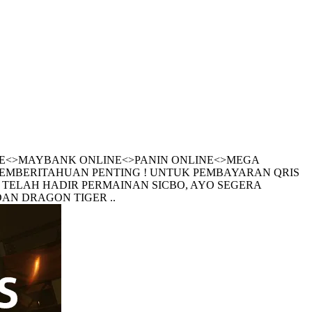
INE<>MAYBANK ONLINE<>PANIN ONLINE<>MEGA
EMBERITAHUAN PENTING ! UNTUK PEMBAYARAN QRIS
NI TELAH HADIR PERMAINAN SICBO, AYO SEGERA
DAN DRAGON TIGER ..