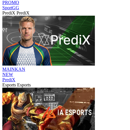
PROMO
SportGG
PrediX
PrediX
MAINKAN
NEW
PrediX
Esports
Esports