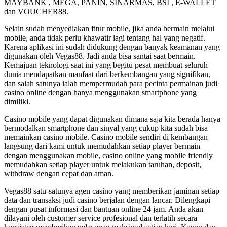
MAYBANK , MEGA, PANIN, SINARMAS, BSI , E-WALLET
dan VOUCHER88.
Selain sudah menyediakan fitur mobile, jika anda bermain melalui
mobile, anda tidak perlu khawatir lagi tentang hal yang negatif.
Karena aplikasi ini sudah didukung dengan banyak keamanan yang
digunakan oleh Vegas88. Jadi anda bisa santai saat bermain.
Kemajuan teknologi saat ini yang begitu pesat membuat seluruh
dunia mendapatkan manfaat dari berkembangan yang signifikan,
dan salah satunya ialah mempermudah para pecinta permainan judi
casino online dengan hanya menggunakan smartphone yang
dimiliki.
Casino mobile yang dapat digunakan dimana saja kita berada hanya
bermodalkan smartphone dan sinyal yang cukup kita sudah bisa
memainkan casino mobile. Casino mobile sendiri di kembangan
langsung dari kami untuk memudahkan setiap player bermain
dengan menggunakan mobile, casino online yang mobile friendly
memudahkan setiap player untuk melakukan taruhan, deposit,
withdraw dengan cepat dan aman.
Vegas88 satu-satunya agen casino yang memberikan jaminan setiap
data dan transaksi judi casino berjalan dengan lancar. Dilengkapi
dengan pusat informasi dan bantuan online 24 jam. Anda akan
dilayani oleh customer service profesional dan terlatih secara