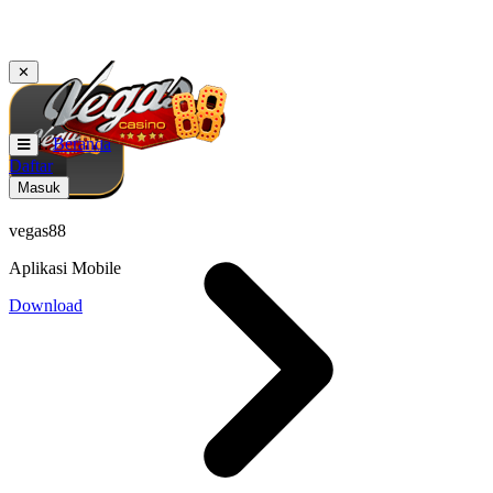
✕
Beranda
Daftar
Masuk
vegas88
Aplikasi Mobile
Download