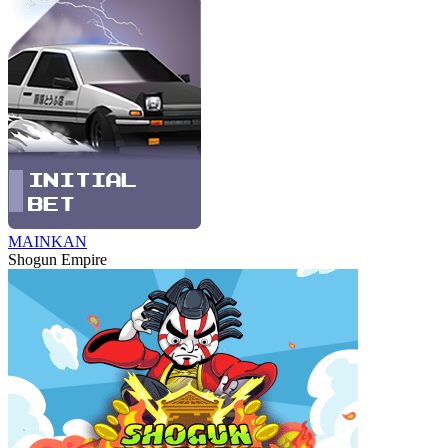
MAINKAN
Shogun Empire