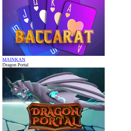
MAINKAN
Dragon Portal