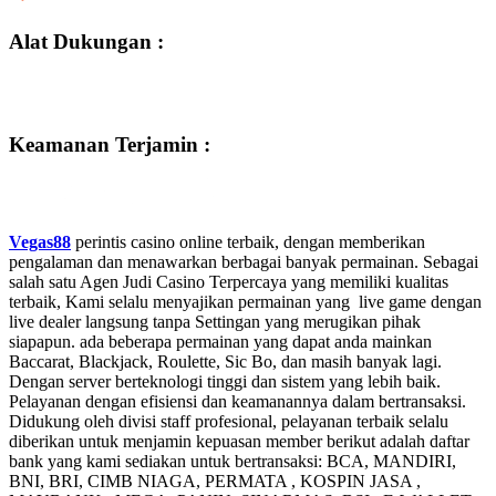
Alat Dukungan :
Keamanan Terjamin :
Vegas88
perintis casino online terbaik, dengan memberikan
pengalaman dan menawarkan berbagai banyak permainan. Sebagai
salah satu Agen Judi Casino Terpercaya yang memiliki kualitas
terbaik, Kami selalu menyajikan permainan yang live game dengan
live dealer langsung tanpa Settingan yang merugikan pihak
siapapun. ada beberapa permainan yang dapat anda mainkan
Baccarat, Blackjack, Roulette, Sic Bo, dan masih banyak lagi.
Dengan server berteknologi tinggi dan sistem yang lebih baik.
Pelayanan dengan efisiensi dan keamanannya dalam bertransaksi.
Didukung oleh divisi staff profesional, pelayanan terbaik selalu
diberikan untuk menjamin kepuasan member berikut adalah daftar
bank yang kami sediakan untuk bertransaksi: BCA, MANDIRI,
BNI, BRI, CIMB NIAGA, PERMATA , KOSPIN JASA ,