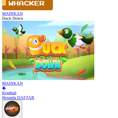
MAINKAN
Duck Down
MAINKAN
Kembali
Beranda
DAFTAR