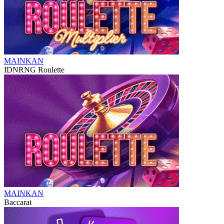
MAINKAN
IDNRNG Roulette
MAINKAN
Baccarat