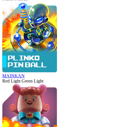
MAINKAN
Red Light Green Light