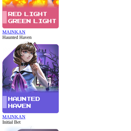
MAINKAN
Haunted Haven
MAINKAN
Initial Bet