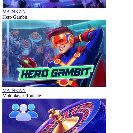
MAINKAN
Hero Gambit
MAINKAN
Multiplayer Roulette